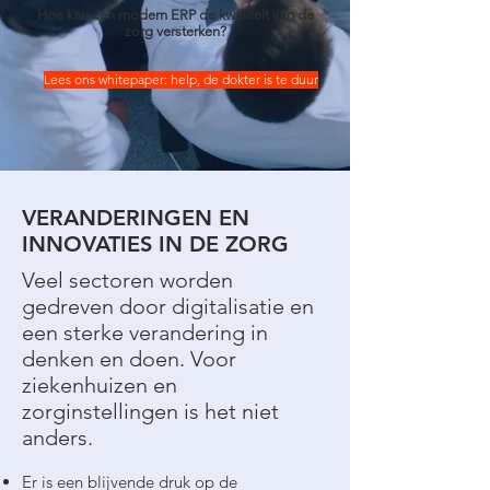
Hoe kan een modern ERP de kwaliteit van de
zorg versterken?
Lees ons whitepaper: help, de dokter is te duur
VERANDERINGEN EN
INNOVATIES IN DE ZORG
Veel sectoren worden
gedreven door digitalisatie en
een sterke verandering in
denken en doen. Voor
ziekenhuizen en
zorginstellingen is het niet
anders.
Er is een blijvende druk op de