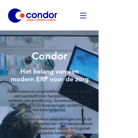
Condor
Het belang van een
modern ERP voor de zorg
Ziekenhuizen en zorginstellingen hebben terecht
veel aandacht voor hun primaire taak: het
verlenen van goede zorg. Succesvolle inzet van
ZIS-, EPD- of ECD-toepassingen speelt hierbij
een belangrijke rol.
Door interne en externe veranderingen wordt de
invloed van de prestaties van de ondersteunende
processen, zoals financieel, inkoop en logistiek
daarin wel steeds belangrijker.