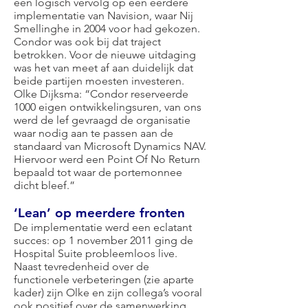
een logisch vervolg op een eerdere
implementatie van Navision, waar Nij
Smellinghe in 2004 voor had gekozen.
Condor was ook bij dat traject
betrokken. Voor de nieuwe uitdaging
was het van meet af aan duidelijk dat
beide partijen moesten investeren.
Olke Dijksma: “Condor reserveerde
1000 eigen ontwikkelingsuren, van ons
werd de lef gevraagd de organisatie
waar nodig aan te passen aan de
standaard van Microsoft Dynamics NAV.
Hiervoor werd een Point Of No Return
bepaald tot waar de portemonnee
dicht bleef.”
‘Lean’ op meerdere fronten
De implementatie werd een eclatant
succes: op 1 november 2011 ging de
Hospital Suite probleemloos live.
Naast tevredenheid over de
functionele verbeteringen (zie aparte
kader) zijn Olke en zijn collega’s vooral
ook positief over de samenwerking