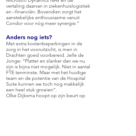
Microsoft Dynamics NAV en de
vertaling daarvan in ziekenhuislogistiek
en –financiën. Bovendien zorgt het
aanstekelijke enthousiasme vanuit
Condor voor nóg meer synergie.”
Anders nog iets?
Met extra kostenbeperkingen in de
zorg in het vooruitzicht, is men in
Drachten goed voorbereid. Jelle de
Jonge: “Platter en slanker dan we nu
zijn is bijna niet mogelijk. Niet in aantal
FTE tenminste. Maar met het huidige
team en de potentie van de Hospital
Suite kunnen we toch nog makkelijk
een heel stuk groeien”.
Olke Dijksma hoopt op zijn beurt op
een snel groeiende installed base: “Als
launching customer willen we graag
kennis en ontwikkelingen delen met
andere partijen. Ik geloof stellig in
transparantie. Het zou goed zijn als de
zorgsector in Nederland daar meer
voor kiest. We kunnen zonder