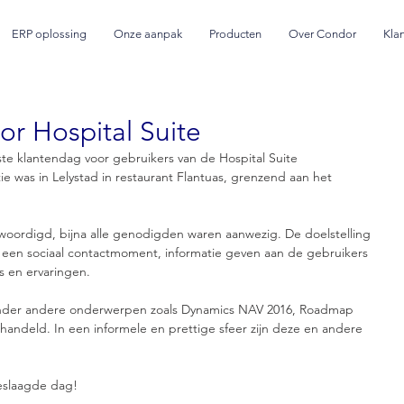
ERP oplossing
Onze aanpak
Producten
Over Condor
Kla
r Hospital Suite
ste klantendag voor gebruikers van de Hospital Suite 
e was in Lelystad in restaurant Flantuas, grenzend aan het 
oordigd, bijna alle genodigden waren aanwezig. De doelstelling 
een sociaal contactmoment, informatie geven aan de gebruikers 
is en ervaringen.
onder andere onderwerpen zoals Dynamics NAV 2016, Roadmap 
andeld. In een informele en prettige sfeer zijn deze en andere 
eslaagde dag!