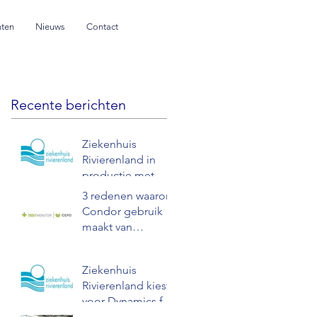
nten
Nieuws
Contact
Recente berichten
Ziekenhuis
Rivierenland in
productie met
Dynamics for Life
3 redenen waarom
Condor gebruik
maakt van
TestMonitor
Ziekenhuis
Rivierenland kiest
voor Dynamics for
Life van Condor