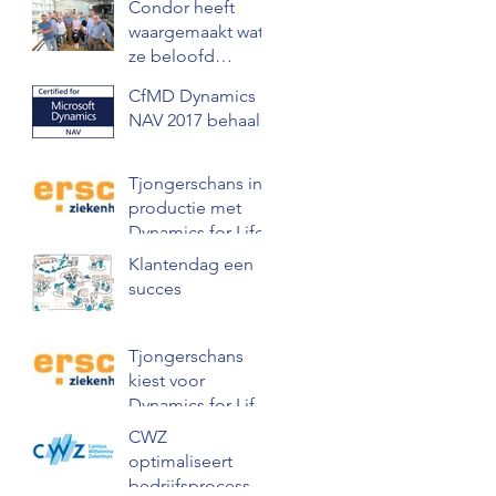
Condor heeft
waargemaakt wat
ze beloofd
hebben!
CfMD Dynamics
NAV 2017 behaald
Tjongerschans in
productie met
Dynamics for Life
Klantendag een
succes
Tjongerschans
kiest voor
Dynamics for Life
van Condor
CWZ
optimaliseert
bedrijfsprocessen