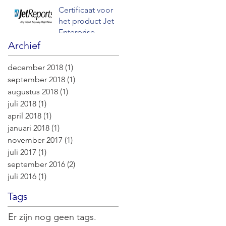
met Hospital Suite
Certificaat voor
het product Jet
Enterprise
Archief
december 2018
(1)
1 post
september 2018
(1)
1 post
augustus 2018
(1)
1 post
juli 2018
(1)
1 post
april 2018
(1)
1 post
januari 2018
(1)
1 post
november 2017
(1)
1 post
juli 2017
(1)
1 post
september 2016
(2)
2 posts
juli 2016
(1)
1 post
Tags
Er zijn nog geen tags.